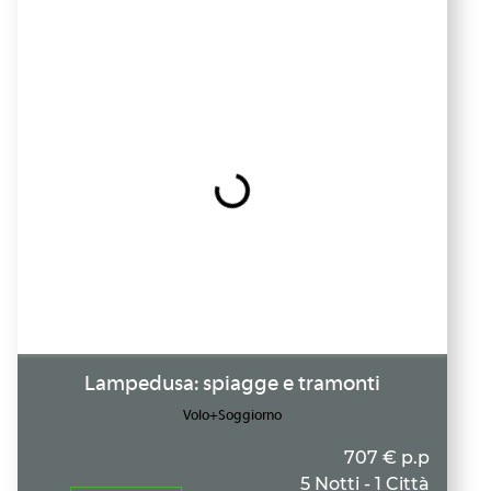
Lampedusa: spiagge e tramonti
Volo+Soggiorno
707 € p.p
5 Notti - 1 Città